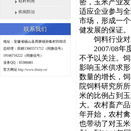
密，玉米产业发
秸秆利用
适应企业参与全
疾病防治
市场，形成一个
联系我们
健发展的保证。
饲料行业对玉
地址：安徽省砀山县周寨镇孙集村刘坝庄
2007/08
总经理：田耕
13665571712（同微信号）
19166716222（同微信号）
不予以关注。饲
业务QQ：85300481
影响玉米供求形
官方网址:
http://www.tfnmy.cn/
数量的增长，饲
院饲料研究所所
米的比例占到玉
大。农村畜产品
年开始，农村禽
也带动了对玉米