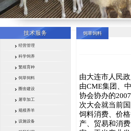
技术服务
饲草饲料
经营管理
科学饲养
繁殖育种
由大连市人民政
饲草饲料
由CME集团、
圈舍建设
协会协办的20
屠宰加工
次大会就当前国
规模养羊
饲料消费、价格
设施设备
产、贸易和消费